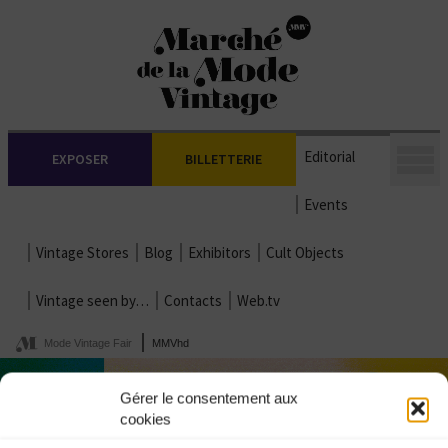
Editorial
EXPOSER
BILLETTERIE
Events
Vintage Stores
Blog
Exhibitors
Cult Objects
Vintage seen by…
Contacts
Web.tv
Mode Vintage Fair
MMVhd
Gérer le consentement aux
cookies