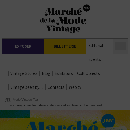
Editorial
EXPOSER
BILLETTERIE
Events
Vintage Stores
Blog
Exhibitors
Cult Objects
Vintage seen by…
Contacts
Web.tv
Mode Vintage Fair
mood_magazine_les_ateliers_de_marinettes_blue_is_the_new_red