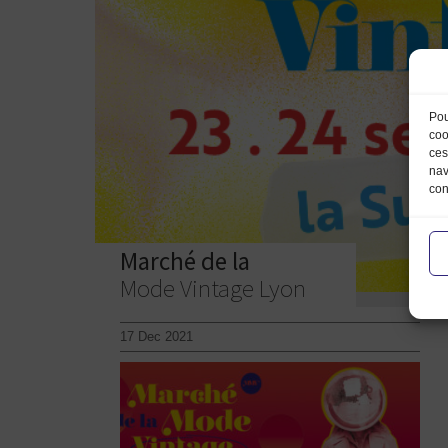
Pou
coo
ces
nav
con
Marché de la
Mode Vintage Lyon
17 Dec 2021