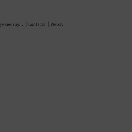
age seen by…
Contacts
Web.tv