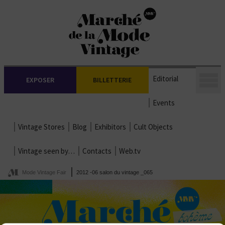
Editorial
EXPOSER
BILLETTERIE
Events
Vintage Stores
Blog
Exhibitors
Cult Objects
Vintage seen by…
Contacts
Web.tv
Mode Vintage Fair
2012 -06 salon du vintage _065