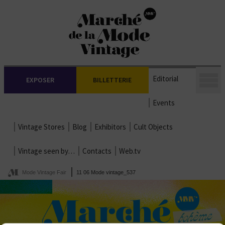
Editorial
EXPOSER
BILLETTERIE
Events
Vintage Stores
Blog
Exhibitors
Cult Objects
Vintage seen by…
Contacts
Web.tv
Mode Vintage Fair
11 06 Mode vintage_537