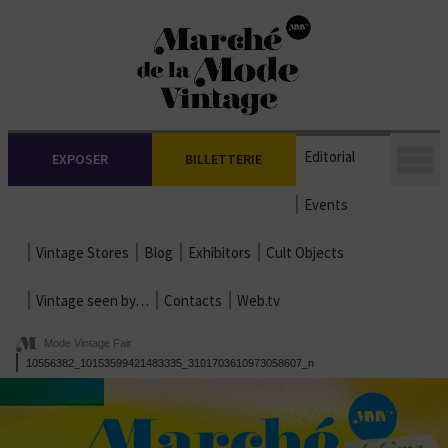
Editorial
EXPOSER
BILLETTERIE
Events
Vintage Stores
Blog
Exhibitors
Cult Objects
Vintage seen by…
Contacts
Web.tv
Mode Vintage Fair
10556382_10153599421483335_3101703610973058607_n