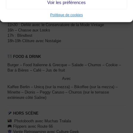
Voir les préférences
DIMANCHE
Politique de cookies
10h-13h –
Ambiance musicale
avec
Nostalgie
11h30 : Défilé
avec
le Conservatoire de la Mode Vintage
16h –
Chasse aux Looks
17h : Blindtest
18h-19h
Clôture avec
Nostalgie
FOOD & DRINK
Burger – Food Italienne & Grecque – Salade – Churros – Cookie –
Bar à Bières – Café – Jus de fruit
Avec
Kaffee Berlin – Unicq (sur la mezza) – Bikoffee (sur la mezza) –
Minette – Dionis – Peggy Caruso – Churros (sur le terrasse
extérieure côté Saône)
HORS SCÈNE
Photobooth
avec
Muchas Tralala
Flippers avec Route 66
Vente
Retrogaming
avec Culture Geek