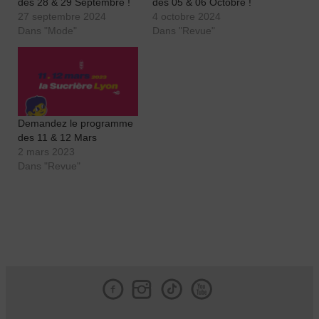
des 28 & 29 Septembre !
des 05 & 06 Octobre !
27 septembre 2024
4 octobre 2024
Dans "Mode"
Dans "Revue"
Demandez le programme
des 11 & 12 Mars
2 mars 2023
Dans "Revue"
Facebook
Instagram
Tik