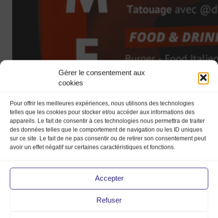
Gérer le consentement aux
cookies
Pour offrir les meilleures expériences, nous utilisons des technologies
telles que les cookies pour stocker et/ou accéder aux informations des
appareils. Le fait de consentir à ces technologies nous permettra de traiter
des données telles que le comportement de navigation ou les ID uniques
sur ce site. Le fait de ne pas consentir ou de retirer son consentement peut
avoir un effet négatif sur certaines caractéristiques et fonctions.
SAMEDI
10h-14h –
Ambiance musicale avec
Nostalgie
Accepter
14h
–
Défilé
étudiants
par
Supdemod
(
Voyage à travers l’histoire de
la mode
)
15h30
–
Défilé
étudiants par
Supdemod
(
La mode sans limites)
Refuser
17h30
–
Blindtest
18h-19h :
Clôture
avec
Nostalgie