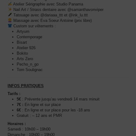
Atelier Sérigraphie
avec Studio Panama
Nail Art / Strass dentaire
avec @samanthavonviper
Tatouage
avec @dariaaa_ttt et @ink_lu.ttt
Massage
avec Eva Soeur Antoine (prix libre)
Custom sur vêtements
:
Artyum
Contemporage
Bisart
Atelier 926
Bokito
Arts Zero
Pecho_n_go
Tom Soulignac
INFOS PRATIQUES
Tarifs :
5€
: Prévente jusqu’au vendredi 14 mars minuit
7€ :
En ligne et sur place
6€
: En ligne et sur place pour les -18 ans
Gratuit : – 12 ans et PMR
Horaires :
Samedi : 10h00 – 19h00
Dimanche : 10h00 – 19h00