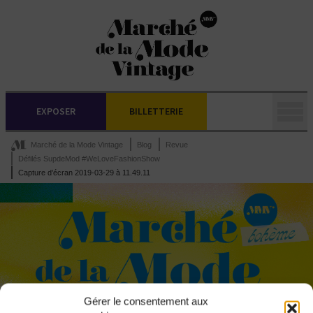
EXPOSER
BILLETTERIE
Marché de la Mode Vintage
Blog
Revue
Défilés SupdeMod #WeLoveFashionShow
Capture d’écran 2019-03-29 à 11.49.11
Gérer le consentement aux