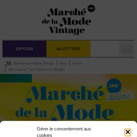
EXPOSER
BILLETTERIE
Marché de la Mode Vintage
Blog
Revue
Idée Cadeau “Les Trésors du Vintage”
Gérer le consentement aux
cookies