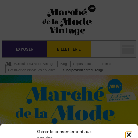
EXPOSER
BILLETTERIE
Marché de la Mode Vintage
Blog
Objets cultes
Luminaire
Cet hiver on empile les couches!
superposition careau rouge
Gérer le consentement aux
cookies