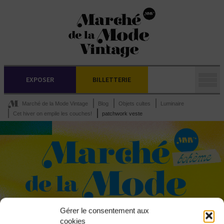
EXPOSER
BILLETTERIE
Marché de la Mode Vintage
Blog
Objets cultes
Luminaire
Cet hiver on empile les couches!
patchwork veste
Gérer le consentement aux
cookies