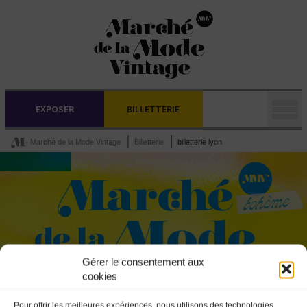
EXPOSER
BILLETTERIE
Marché de la Mode Vintage
Billetterie
billetterie lyon
Gérer le consentement aux
cookies
Pour offrir les meilleures expériences, nous utilisons des technologies