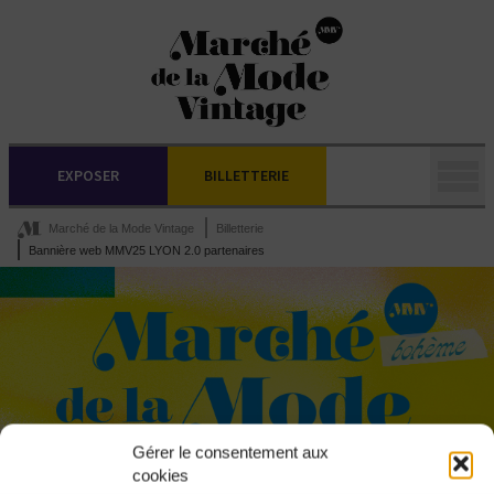
EXPOSER
BILLETTERIE
Marché de la Mode Vintage
Billetterie
Bannière web MMV25 LYON 2.0 partenaires
Gérer le consentement aux
cookies