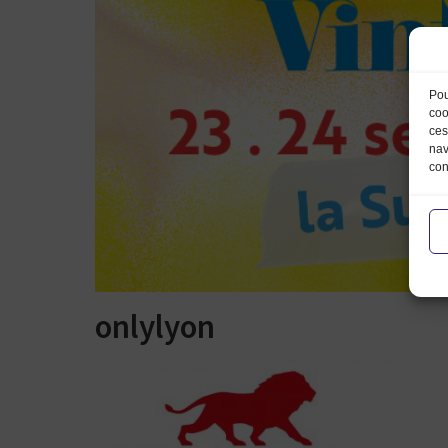
Pou
coo
ces
nav
con
onlylyon