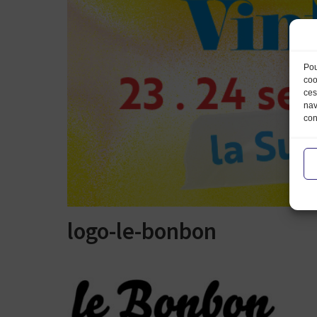
Pou
coo
ces
nav
con
logo-le-bonbon