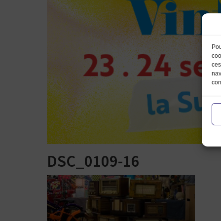
Pou
coo
ces
nav
con
DSC_0109-16