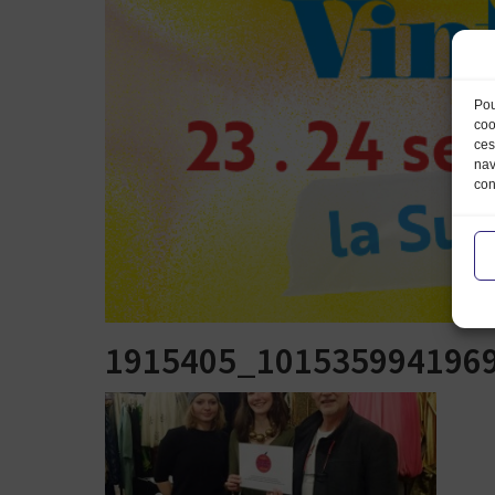
Pou
coo
ces
nav
con
1915405_101535994196