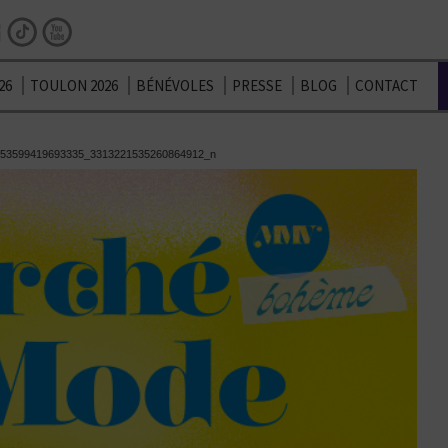
Facebook
Instagram
TikTok
Youtube
26
TOULON 2026
BÉNÉVOLES
PRESSE
BLOG
CONTACT
53599419693335_3313221535260864912_n