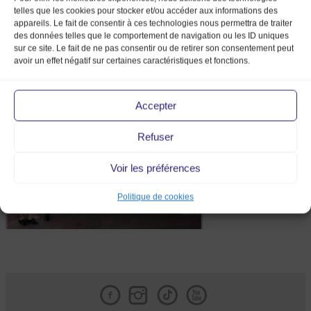
telles que les cookies pour stocker et/ou accéder aux informations des
appareils. Le fait de consentir à ces technologies nous permettra de traiter
des données telles que le comportement de navigation ou les ID uniques
sur ce site. Le fait de ne pas consentir ou de retirer son consentement peut
avoir un effet négatif sur certaines caractéristiques et fonctions.
11 06 Mode vintage_290
Accepter
Refuser
Voir les préférences
Politique de cookies
Facebook
Instagram
Tik