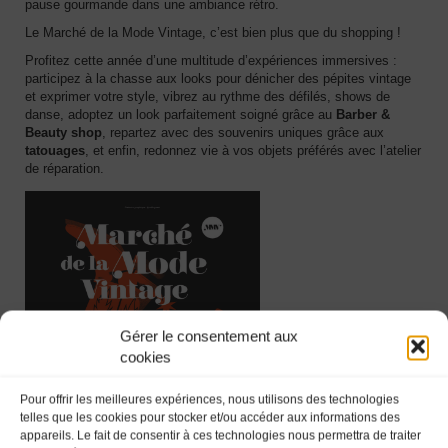
pause gourmande dans une ambiance rétro.
Le Marché de la Mode Vintage, c’est bien plus que du shopping !
Profitez cette année d’une multitude d’expériences immersives :
participez à la chasse aux looks pour dénicher des pépites vintage
et exprimer votre style, vibrez au rythme des défilés, shows de
danse, adoptez un look parfaitement soigné grâce au
Barber &
Beauty shop
, repartez avec des souvenirs uniques grâce aux
tatouages
, et enfin, redonnez vie à vos objets préférés avec l’atelier
de réparation.
Gérer le consentement aux
cookies
Pour offrir les meilleures expériences, nous utilisons des technologies
telles que les cookies pour stocker et/ou accéder aux informations des
appareils. Le fait de consentir à ces technologies nous permettra de traiter