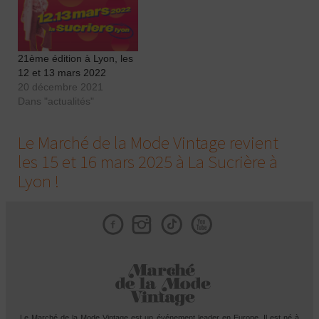
21ème édition à Lyon, les
12 et 13 mars 2022
20 décembre 2021
Dans "actualités"
Le Marché de la Mode Vintage revient
les 15 et 16 mars 2025 à La Sucrière à
Lyon !
Facebook
Instagram
Tik
Le Marché de la Mode Vintage est un événement leader en Europe. Il est né à