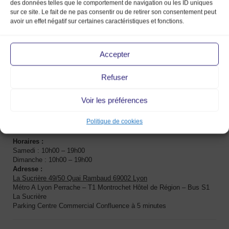
des données telles que le comportement de navigation ou les ID uniques
sur ce site. Le fait de ne pas consentir ou de retirer son consentement peut
avoir un effet négatif sur certaines caractéristiques et fonctions.
INFOS PRATIQUES
BILLETTERIE
Accepter
Horaires :
sam. & dim 10h/19h
Refuser
INFOS PRATIQUES
Voir les préférences
Tarifs :
5€
: Prévente jusqu’au vendredi 14 mars minuit
7€/6€
: En ligne et sur place (6€ pour les -18 ans)
Politique de cookies
Gratuit : – 12 ans et PMR
Horaires :
Samedi : 10h00 – 19h00
Dimanche : 10h00 – 19h00
Adresse :
La Sucrière 49/50 Quai Rambaud 69002 Lyon
Métro A Lyon Perrache – T1 Montrochet Hôtel de Région – Bus S1
La Sucrière
Parking Centre Commercial Confluence à 5 minutes