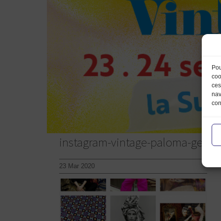
Pou
coo
ces
nav
con
instagram-vintage-paloma-germa
23 Mar 2020