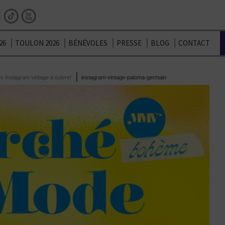
Facebook
Instagram
TikTok
Youtube
26
TOULON 2026
BÉNÉVOLES
PRESSE
BLOG
CONTACT
s Instagram vintage à suivre!
instagram-vintage-paloma-germain