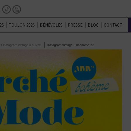
Facebook
Instagram
TikTok
Youtube
26
TOULON 2026
BÉNÉVOLES
PRESSE
BLOG
CONTACT
s Instagram vintage à suivre!
instagram vintage – deenathe1st