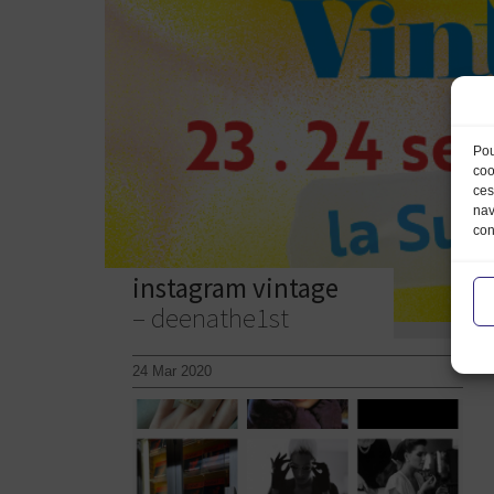
Pou
coo
ces
nav
con
instagram vintage
– deenathe1st
24 Mar 2020