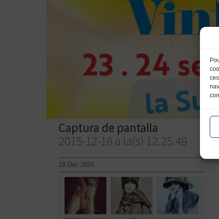
Pou
coo
ces
nav
con
Captura de pantalla
2015-12-18 a la(s) 12.25.49
18 Déc 2015