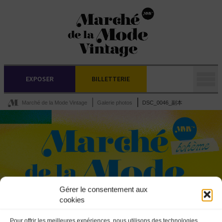
EXPOSER
BILLETTERIE
Marché de la Mode Vintage
Galerie photos
DSC_0046_副本
Gérer le consentement aux
cookies
Pour offrir les meilleures expériences, nous utilisons des technologies