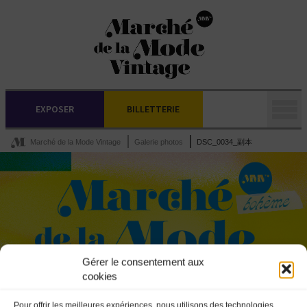
EXPOSER
BILLETTERIE
Marché de la Mode Vintage
Galerie photos
DSC_0034_副本
Gérer le consentement aux
cookies
Pour offrir les meilleures expériences, nous utilisons des technologies