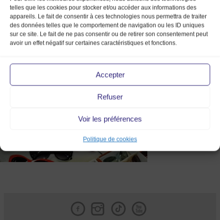
telles que les cookies pour stocker et/ou accéder aux informations des
appareils. Le fait de consentir à ces technologies nous permettra de traiter
des données telles que le comportement de navigation ou les ID uniques
sur ce site. Le fait de ne pas consentir ou de retirer son consentement peut
avoir un effet négatif sur certaines caractéristiques et fonctions.
DSC_0034_副本
Accepter
Refuser
Voir les préférences
Politique de cookies
Facebook
Instagram
Tik