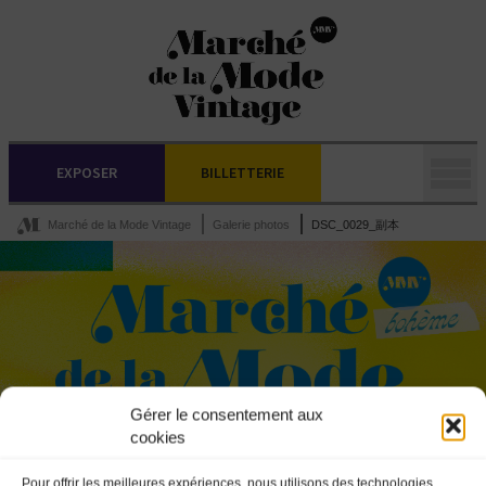
EXPOSER
BILLETTERIE
Marché de la Mode Vintage
Galerie photos
DSC_0029_副本
Gérer le consentement aux
cookies
Pour offrir les meilleures expériences, nous utilisons des technologies