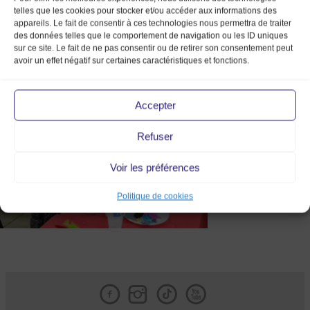
telles que les cookies pour stocker et/ou accéder aux informations des
appareils. Le fait de consentir à ces technologies nous permettra de traiter
des données telles que le comportement de navigation ou les ID uniques
sur ce site. Le fait de ne pas consentir ou de retirer son consentement peut
avoir un effet négatif sur certaines caractéristiques et fonctions.
DSC_0029_副本
Accepter
Refuser
Voir les préférences
Politique de cookies
Facebook
Instagram
Tik